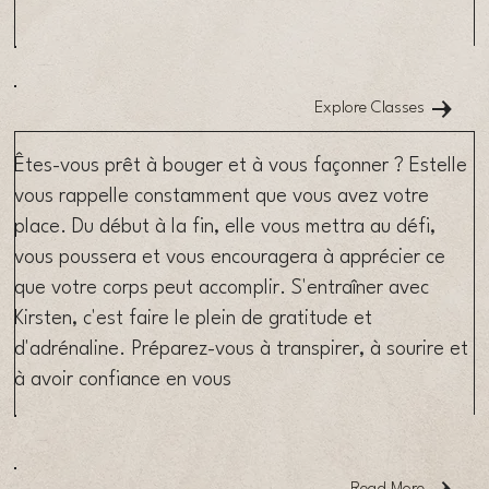
LAGREE INSTRUCTOR
Explore Classes
Êtes-vous prêt à bouger et à vous façonner ? Estelle
vous rappelle constamment que vous avez votre
place. Du début à la fin, elle vous mettra au défi,
vous poussera et vous encouragera à apprécier ce
que votre corps peut accomplir. S'entraîner avec
Kirsten, c'est faire le plein de gratitude et
d'adrénaline. Préparez-vous à transpirer, à sourire et
à avoir confiance en vous
OUR METHOD