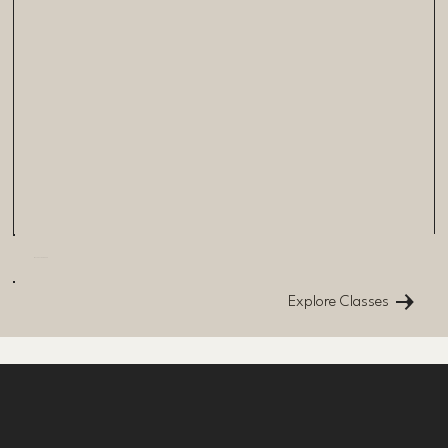
INSTRUCTOR BARRE
Explore Classes